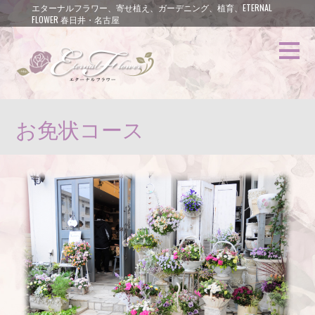
エターナルフラワー、寄せ植え、ガーデニング、植育、ETERNAL
FLOWER 春日井・名古屋
お免状コース