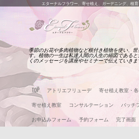
エターナルフラワー、寄せ植え、ガーデニング、植育、ETER
季節のお花や多肉植物など根付き植物を使い、世
す。植物の一生は私達人間の人生の縮図であると
くのメッセージを講座やセミナーで伝えていきま
TOP
アトリエフリューデ
寄せ植え教室・各
寄せ植え教室
コンサルテーション
バッチ
お申込みフォーム
予約フォーム
完了画面