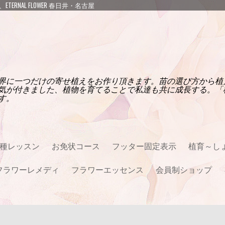
NAL FLOWER 春日井・名古屋
界に一つだけの寄せ植えをお作り頂きます。苗の選び方から植
気が付きました、植物を育てることで私達も共に成長する。「
す。
種レッスン
お免状コース
フッター固定表示
植育～し
フラワーレメディ
フラワーエッセンス
会員制ショップ