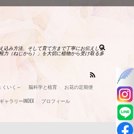
え込み方法、そして育て方まで丁寧にお伝えしま
根力（ねじから）」を大切に植物から受け取る多
ょくいく～
脳科学と植育
お花の定期便
ギャラリーINDEX
プロフィール